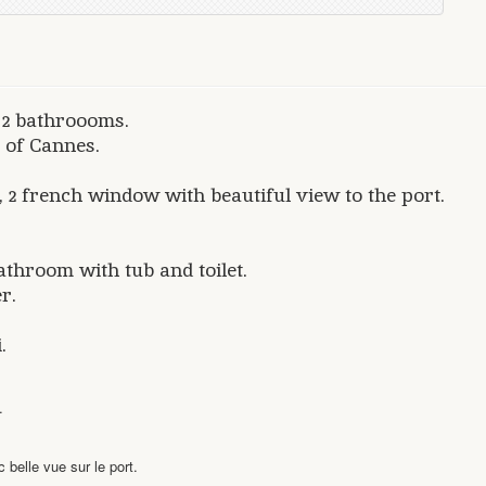
h 2 bathroooms.
t of Cannes.
, 2 french window with beautiful view to the port.
throom with tub and toilet.
er.
i.
.
belle vue sur le port.